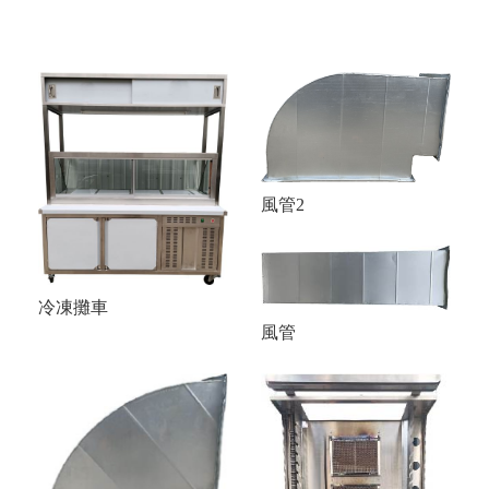
風管2
冷凍攤車
風管