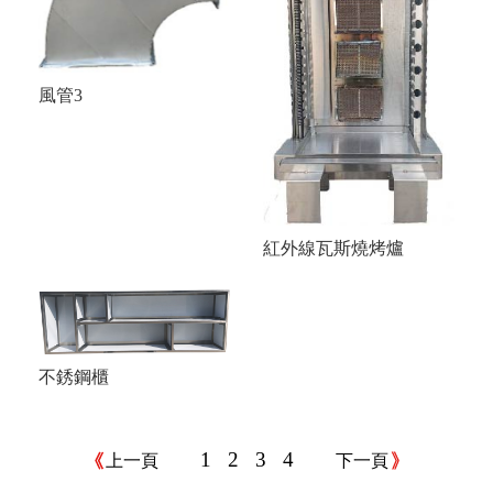
風管3
紅外線瓦斯燒烤爐
不銹鋼櫃
1
2
3
4
上一頁
下一頁